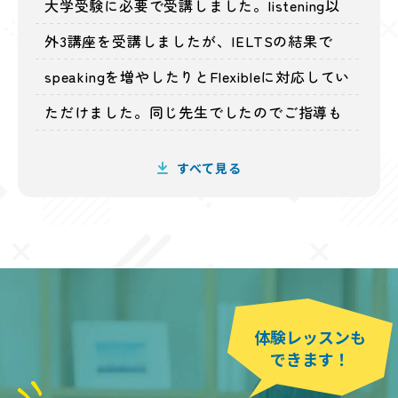
大学受験に必要で受講しました。listening以
校の課題…毎日とても大変そうでした。
外3講座を受講しましたが、IELTSの結果で
しかし担当の先生との相性が良く、楽しくレ
speakingを増やしたりとFlexibleに対応してい
ッスンを受けれたのと、教え方が息子に合っ
ただけました。同じ先生でしたのでご指導も
ていたのか、めきめき伸びていき、5ヶ月後に
細やか丁寧で楽しく継続することができまし
初めて受けたIELTSで5.5を取得できました。
すべて見る
た。ありがとうございました。
そして、その3ヶ月後には6.0を取得すること
が出来ました。
1年経たずして、4.0から6.0までスコアアップ
し、卒業までに余裕を持って 取得できたの
は、ITPさんにお世話になったおかげだと思っ
体験レッスンも
できます！
ています。
これからIELTSを勉強していく方に、自信を