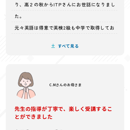
り、高２の秋からITPさんにお世話になりまし
た。
元々英語は得意で英検2級も中学で取得してお
りましたので、IELTSも大丈夫だろうと思っ
すべて見る
ていましたが、一番最初のレベルチェックで
は 4.0相当でした。
最低でも5.0、大学入学までに5.5は取りたかっ
C.Mさんのお母さま
たので 高校卒業まではかかるかなぁと覚悟し
ておりました。
先生の指導が丁寧で、楽しく受講するこ
レッスンは平日毎日受けており、部活が終わ
とができました
って疲れて帰ってきて ITPの予習、そして学