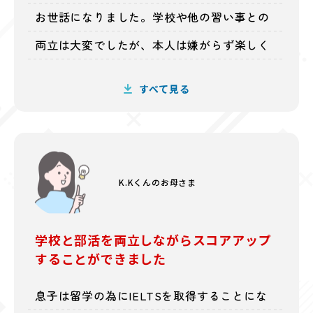
お世話になりました。学校や他の習い事との
両立は大変でしたが、本人は嫌がらず楽しく
レッスンを受けていました。先生が趣味や学
すべて見る
校の話などをしてくださり打ち解けることが
できたこと、何度も何度もコツを教えてくだ
さり、毎月のMock Testで本番の練習できた
K.Kくんのお母さま
お陰で点数を合計1点伸ばすことができまし
た。
学校と部活を両立しながらスコアアップ
することができました
息子は留学の為にIELTSを取得することにな