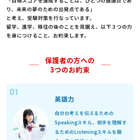
「目標スコアを達成することは、ひとつの通過点であ
り、未来の夢のための出発点である」
法人・教育機関の方へ
と考え、受験対策を行なっています。
留学、進学、移住の後のことを見据え、以下３つの力
を身につけること、お約束します。
ブログ
保護者の方への
運営会社
3つのお約束
英語力
ログイン
自分の考えを伝えるための
Speakingスキル、相手を理解す
るためのListeningスキルを鍛