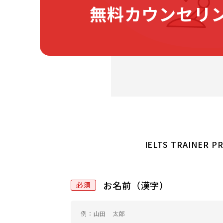
無料カウンセリ
無
あ
IELTS TRAI
料
な
カ
た
ウ
お名前（漢字）
が
ン
人
セ
間