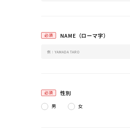
リ
の
ン
場
グ
合
お
、
申
こ
NAME（ローマ字）
込
の
み
フ
ィ
ー
ル
ド
は
性別
空
男
女
白
の
ま