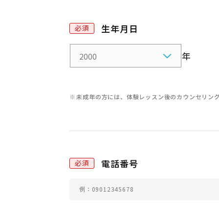
ま
に
生年月日
し
て
年
く
だ
さ
未成年の方には、体験レッスン後のカウンセリン
い
。
電話番号