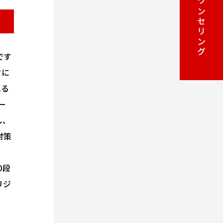
カウンセリング
です
常に
れる
ー
し、
対策
0段
リジ