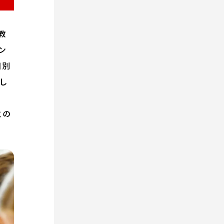
語教
ン
目別
通し
との
。