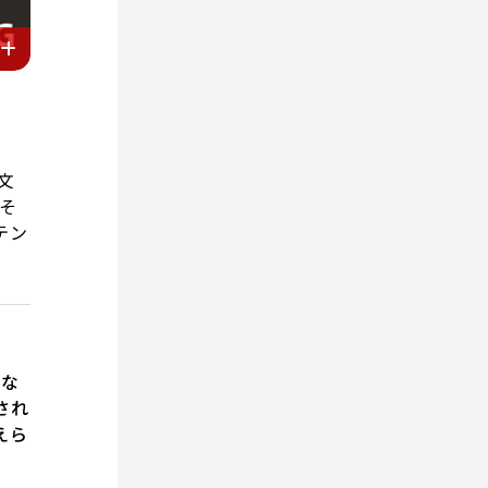
文
。そ
テン
がな
され
えら