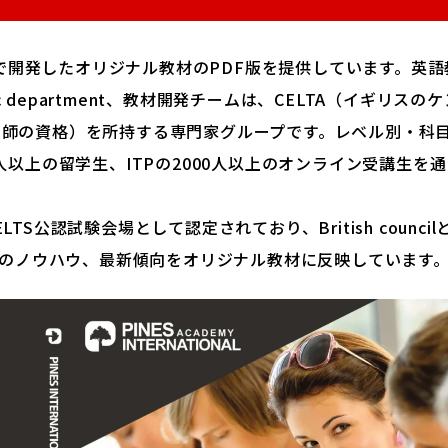
Academyで開発したオリジナル教材のPDF版を提供しています。英
c department、教材開発チームは、CELTA（イギリスのケ
教師の資格）を所持する専門家グループです。レベル別・科
00人以上の留学生、ITPの2000人以上のオンライン受講生を
のIELTS公認試験会場として認定されており、British council
教育のノウハウ、最新傾向をオリジナル教材に反映しています