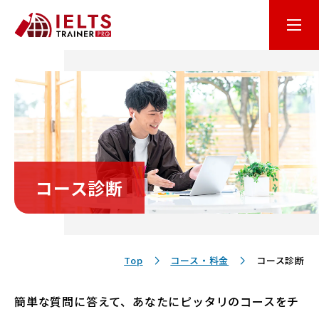
はじめての方へ
オンライン学習
コース・料金
コース診断
講師・テキスト
お客様サポート
Top
コース・料金
コース診断
簡単な質問に答えて、あなたにピッタリのコースをチ
保護者の方へ