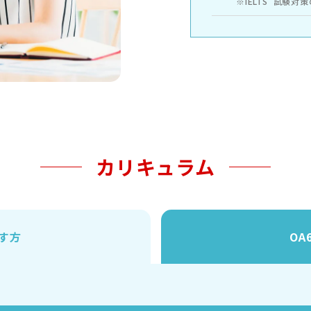
※IELTS
試験対策
カリキュラム
指す方
OA