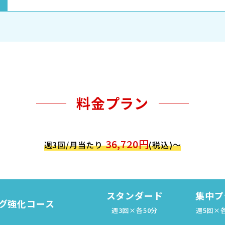
料金プラン
36,720円
週3回/月当たり
(税込)～
スタンダード
集中プ
グ強化コース
週3回×各50分
週5回×各