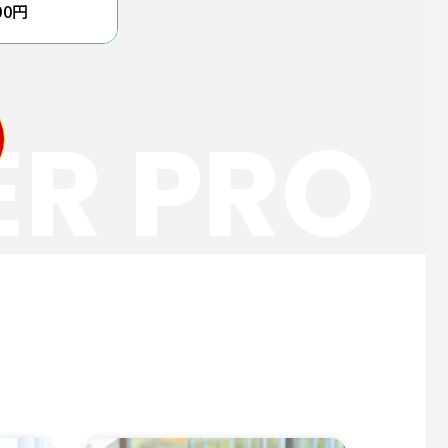
00円
ER PRO