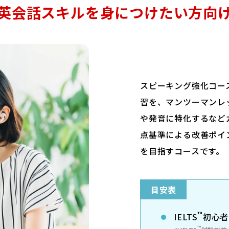
英会話スキルを身につけたい方向
スピーキング強化コー
習を、マンツーマンレ
や発音に特化するなどカ
点基準による改善ポイ
を目指すコースです。
目安表
™
IELTS
初心者
™