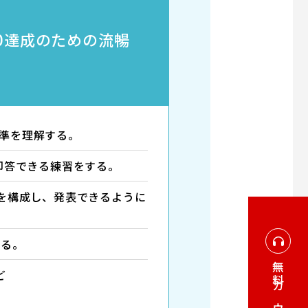
0達成のための流暢
基準を理解する。
で即答できる練習をする。
容を構成し、発表できるように
する。
無料
ど