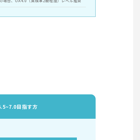
の場合、OA4.0（英検準2級程度）レベル推奨
6.5~7.0目指す方