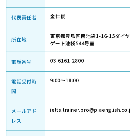
金仁俊
法人・教育機関の方へ
代表責任者
東京都豊島区南池袋1-16-15ダイヤ
ブログ
所在地
ゲート池袋544号室
運営会社
03-6161-2800
電話番号
9:00～18:00
電話受付時
間
ログイン
ielts.trainer.pro@piaenglish.co.jp
メールアド
レス