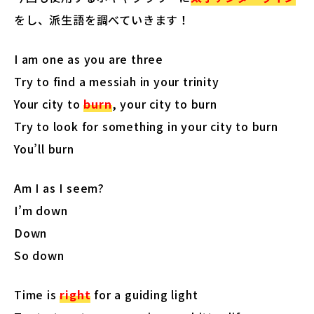
をし、派生語を調べていきます！
I am one as you are three
Try to find a messiah in your trinity
Your city to
burn
, your city to burn
Try to look for something in your city to burn
You’ll burn
Am I as I seem?
I’m down
Down
So down
Time is
right
for a guiding light