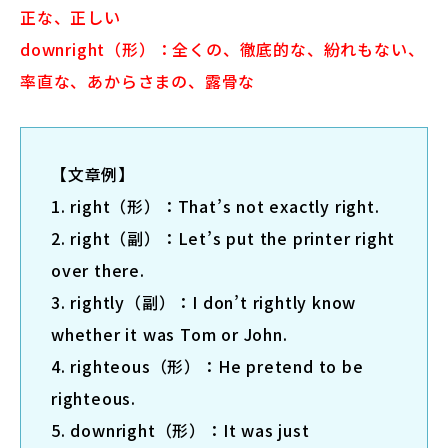
正な、正しい
downright（形）：全くの、徹底的な、紛れもない、
率直な、あからさまの、露骨な
【文章例】
1. right（形）：That’s not exactly right.
2. right（副）：Let’s put the printer right
over there.
3. rightly（副）：I don’t rightly know
whether it was Tom or John.
4. righteous（形）：He pretend to be
righteous.
5. downright（形）：It was just