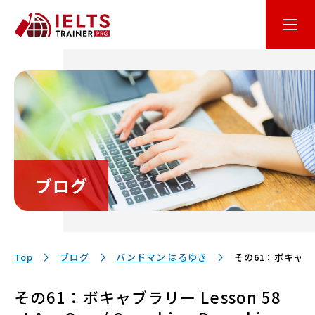
はじめての方へ
オンライン学習
コース・料金
ブログ
講師・テキスト
お客様サポート
Top
ブログ
バンドマン はるゆき
その61：ボキャブラリー 
その61：ボキャブラリー Lesson 58
保護者の方へ