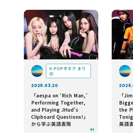
K-POPオタク まり
の
2026.03.20
2026.
「aespa on ‘Rich Man,’
「Jim
Performing Together,
Bigg
and Playing JHud’s
the P
Clipboard Questions!」
Ton
から学ぶ英語表現
英語