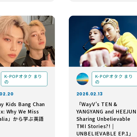
K-POPオタク まり
K-POPオタク まり
の
の
02.20
2026.02.13
y Kids Bang Chan
「WayV’s TEN &
ix: Why We Miss
YANGYANG and HEEJUN
tralia」から学ぶ英語
Sharing Unbelievable
TMI Stories?! |
UNBELIEVABLE EP.1」