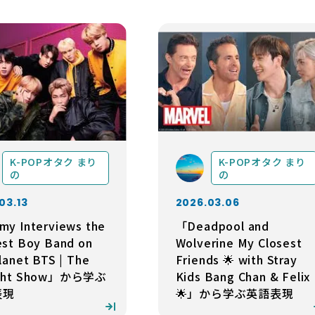
K-POPオタク まり
K-POPオタク まり
の
の
03.13
2026.03.06
my Interviews the
「Deadpool and
est Boy Band on
Wolverine My Closest
lanet BTS | The
Friends 🌟 with Stray
ight Show」から学ぶ
Kids Bang Chan & Felix
表現
🌟」から学ぶ英語表現