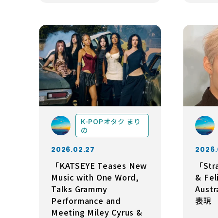
K-POPオタク まり
の
2026.02.27
2026.
「KATSEYE Teases New
「Stra
Music with One Word,
& Fel
Talks Grammy
Aus
Performance and
表現
Meeting Miley Cyrus &