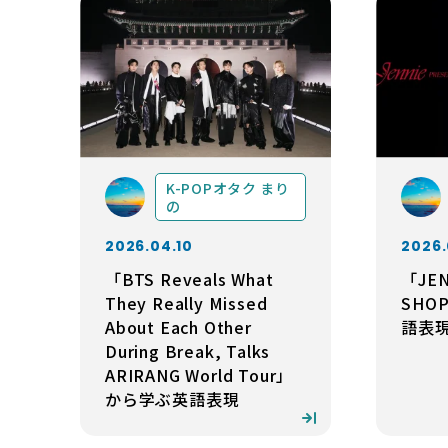
K-POPオタク まり
の
2026.04.10
2026.
「BTS Reveals What
「JEN
They Really Missed
SHO
About Each Other
語表
During Break, Talks
ARIRANG World Tour」
から学ぶ英語表現