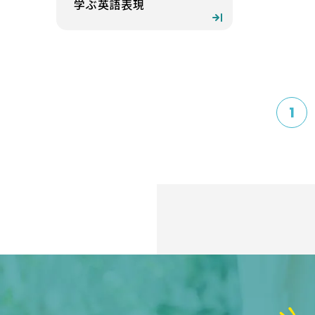
学ぶ英語表現
1