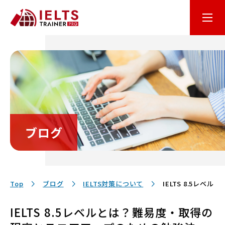
はじめての方へ
オンライン学習
コース・料金
ブログ
講師・テキスト
お客様サポート
Top
ブログ
IELTS対策について
IELTS 8.5レ
IELTS 8.5レベルとは？難易度・取得の
保護者の方へ