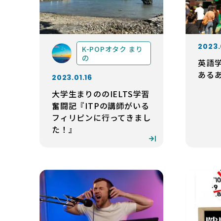
2023.
K-POPオタク まり
の
英語
ある
2023.01.16
大学生まりののIELTS学習
奮闘記『ITPの講師がいる
フィリピンに行ってきまし
た！』