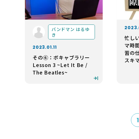
2023.
バンドマン はるゆ
き
忙し
マ時
2023.01.11
習の仕
その⑥：ボキャブラリー
スキ
Lesson 3 ~Let It Be /
The Beatles~