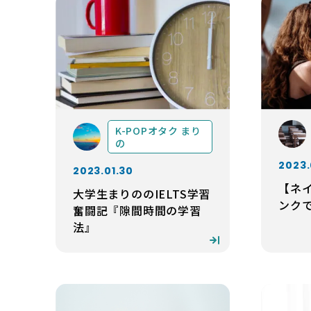
K-POPオタク まり
の
2023.
2023.01.30
【ネ
大学生まりののIELTS学習
ンク
奮闘記『隙間時間の学習
法』