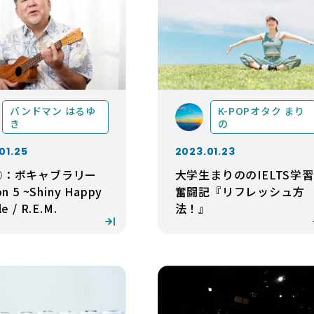
バンドマン はるゆ
K-POPオタク まり
き
の
01.25
2023.01.23
⑧：ボキャブラリー
大学生まりののIELTS学習
n 5 ~Shiny Happy
奮闘記『リフレッシュ方
e / R.E.M.
法！』