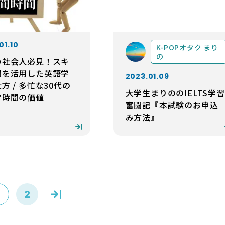
01.10
K-POPオタク まり
の
い社会人必見！スキ
間を活用した英語学
2023.01.09
方 / 多忙な30代の
大学生まりののIELTS学習
マ時間の価値
奮闘記『本試験のお申込
み方法』
1
2