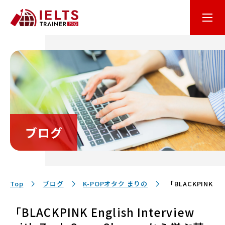
はじめての方へ
オンライン学習
コース・料金
ブログ
講師・テキスト
お客様サポート
Top
ブログ
K-POPオタク まりの
「BLACKPINK En
「BLACKPINK English Interview
保護者の方へ