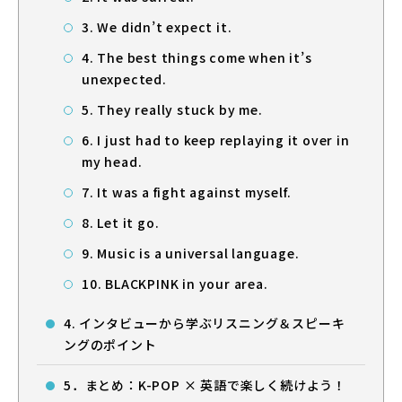
3. We didn’t expect it.
4. The best things come when it’s
unexpected.
5. They really stuck by me.
6. I just had to keep replaying it over in
my head.
7. It was a fight against myself.
8. Let it go.
9. Music is a universal language.
10. BLACKPINK in your area.
4. インタビューから学ぶリスニング＆スピーキ
ングのポイント
5．まとめ：K-POP × 英語で楽しく続けよう！