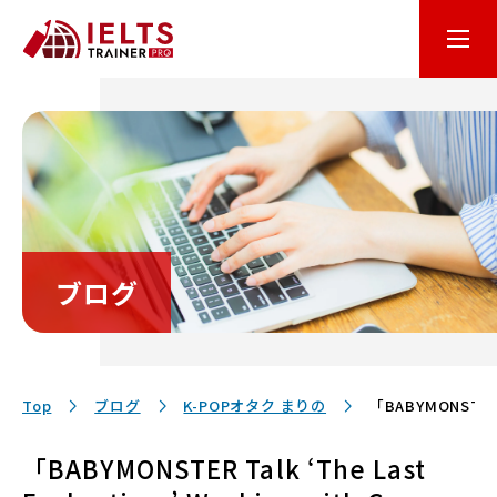
はじめての方へ
オンライン学習
コース・料金
ブログ
講師・テキスト
お客様サポート
Top
ブログ
K-POPオタク まりの
「BABYMONSTER T
「BABYMONSTER Talk ‘The Last
保護者の方へ