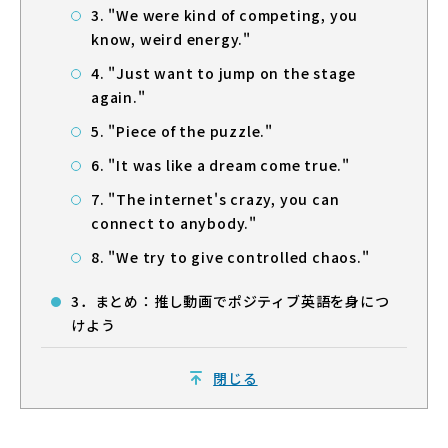
3. "We were kind of competing, you
know, weird energy."
4. "Just want to jump on the stage
again."
5. "Piece of the puzzle."
6. "It was like a dream come true."
7. "The internet's crazy, you can
connect to anybody."
8. "We try to give controlled chaos."
3．まとめ：推し動画でポジティブ英語を身につ
けよう
閉じる