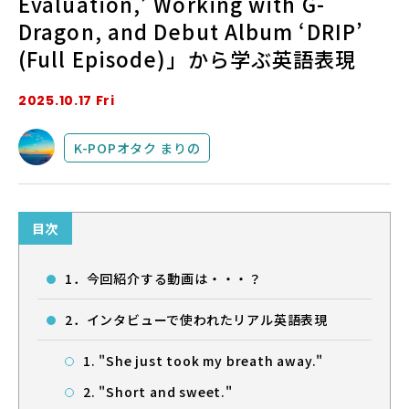
Evaluation,’ Working with G-
Dragon, and Debut Album ‘DRIP’
法人・教育機関の方へ
(Full Episode)」から学ぶ英語表現
2025.10.17 Fri
ブログ
K-POPオタク まりの
運営会社
目次
1．今回紹介する動画は・・・？
ログイン
2．インタビューで使われたリアル英語表現
1. "She just took my breath away."
2. "Short and sweet."