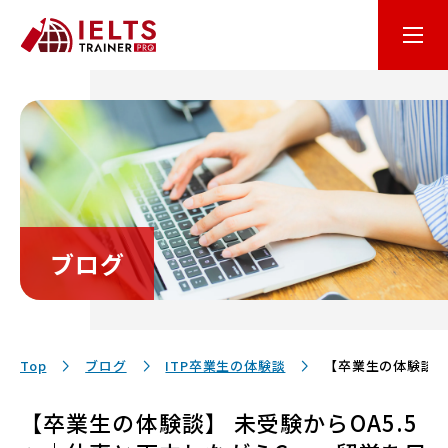
はじめての方へ
オンライン学習
コース・料金
ブログ
講師・テキスト
お客様サポート
Top
ブログ
ITP卒業生の体験談
【卒業生の体験談】
【卒業生の体験談】 未受験からOA5.5
保護者の方へ