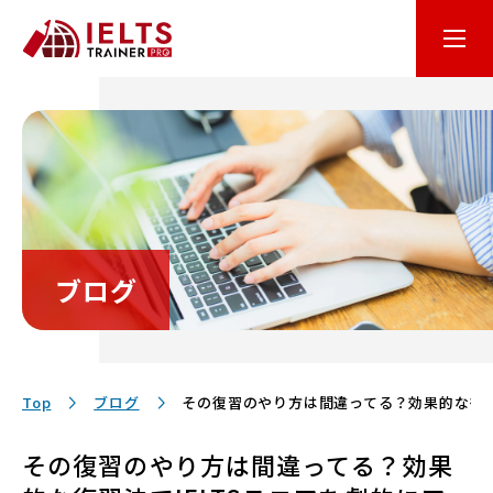
はじめての方へ
オンライン学習
コース・料金
ブログ
講師・テキスト
お客様サポート
Top
ブログ
その復習のやり方は間違ってる？効果的な復習
その復習のやり方は間違ってる？効果
保護者の方へ