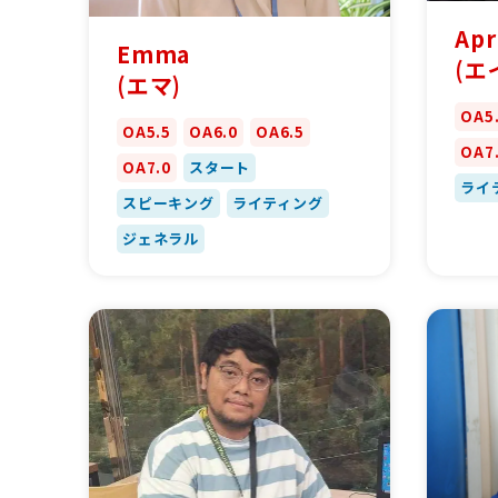
Apr
Emma
(エ
(エマ)
OA5
OA5.5
OA6.0
OA6.5
OA7
OA7.0
スタート
ライ
スピーキング
ライティング
ジェネラル