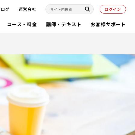
ブログ
運営会社
ログイン
コース・料金
講師・テキスト
お客様サポート