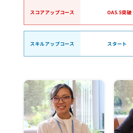
スコアアップコース
OA5.5突破
スキルアップコース
スタート