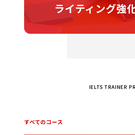
ライティング強
IELTS TRAI
すべてのコース