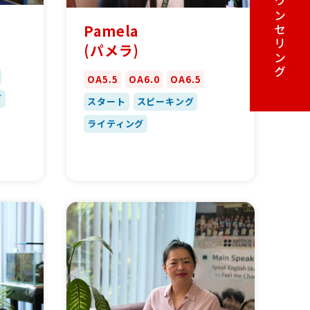
カウンセリング
Pamela
(パメラ)
OA5.5
OA6.0
OA6.5
グ
スタート
スピーキング
ライティング