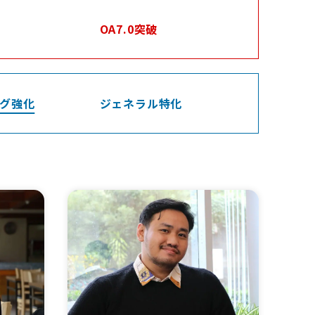
OA7.0突破
グ強化
ジェネラル特化