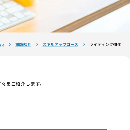
op
講師紹介
スキルアップコース
ライティング強化
の方々をご紹介します。