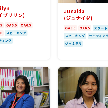
ilyn
Junaida
イプリリン)
(ジュナイダ)
.5
OA6.0
OA6.5
OA5.5
OA6.5
スタート
.0
スピーキング
スピーキング
ライティン
ティング
ジェネラル