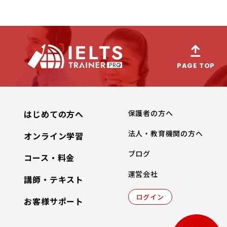
PAGE TOP
はじめての方へ
保護者の方へ
法人・教育機関の方へ
オンライン学習
ブログ
コース・料金
運営会社
講師・テキスト
ログイン
お客様サポート