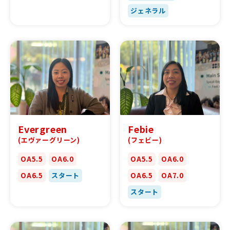
ジェネラル
Evergreen
Febie
(エヴァーグリーン)
(フェビー)
OA5.5
OA6.0
OA5.5
OA6.0
OA6.5
スタート
OA6.5
OA7.0
スタート