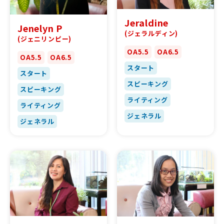
Jeraldine
Jenelyn P
(ジェラルディン)
(ジェニリンピー)
OA5.5
OA6.5
OA5.5
OA6.5
スタート
スタート
スピーキング
スピーキング
ライティング
ライティング
ジェネラル
ジェネラル