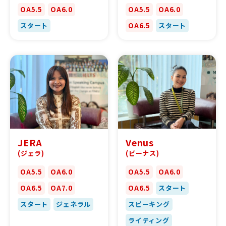
OA5.5
OA6.0
OA5.5
OA6.0
スタート
OA6.5
スタート
JERA
Venus
(ジェラ)
(ビーナス)
OA5.5
OA6.0
OA5.5
OA6.0
OA6.5
OA7.0
OA6.5
スタート
スタート
ジェネラル
スピーキング
ライティング