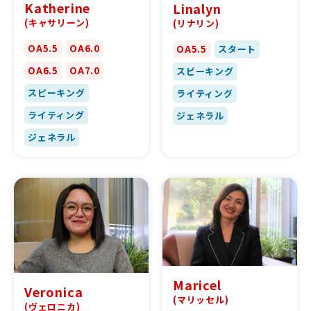
Katherine
Linalyn
(キャサリーン)
(リナリン)
OA5.5
OA6.0
OA5.5
スタート
OA6.5
OA7.0
スピーキング
スピーキング
ライティング
ライティング
ジェネラル
ジェネラル
Maricel
Veronica
(マリッセル)
(ヴェロニカ)