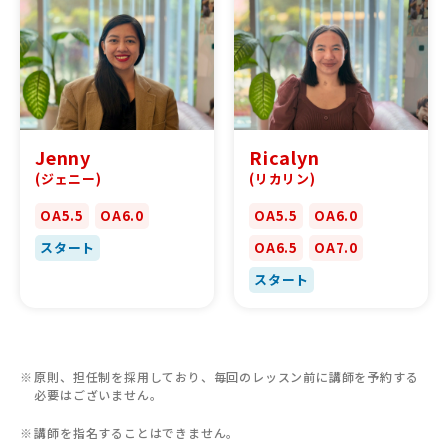
Jenny
Ricalyn
(ジェニー)
(リカリン)
OA5.5
OA6.0
OA5.5
OA6.0
スタート
OA6.5
OA7.0
スタート
原則、担任制を採用しており、毎回のレッスン前に講師を予約する
必要はございません。
講師を指名することはできません。