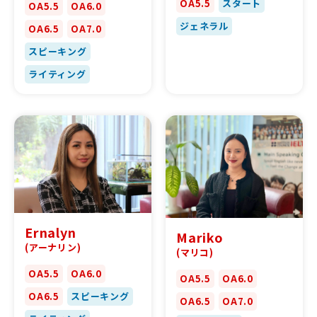
OA5.5
スタート
OA5.5
OA6.0
ジェネラル
OA6.5
OA7.0
スピーキング
ライティング
Ernalyn
Mariko
(アーナリン)
(マリコ)
OA5.5
OA6.0
OA5.5
OA6.0
OA6.5
スピーキング
OA6.5
OA7.0