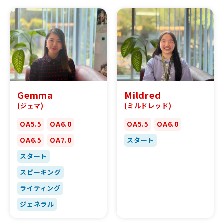
Gemma
Mildred
(ジェマ)
(ミルドレッド)
OA5.5
OA6.0
OA5.5
OA6.0
OA6.5
OA7.0
スタート
スタート
スピーキング
ライティング
ジェネラル