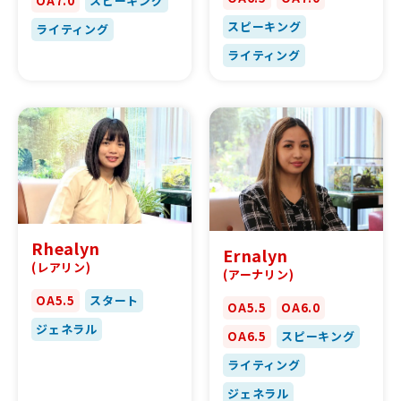
OA7.0
スピーキング
スピーキング
ライティング
ライティング
Rhealyn
Ernalyn
(レアリン)
(アーナリン)
OA5.5
スタート
OA5.5
OA6.0
ジェネラル
OA6.5
スピーキング
ライティング
ジェネラル