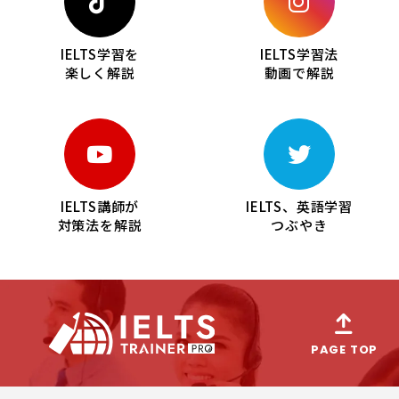
IELTS学習を
IELTS学習法
楽しく解説
動画で解説
IELTS講師が
IELTS、英語学習
対策法を解説
つぶやき
PAGE TOP