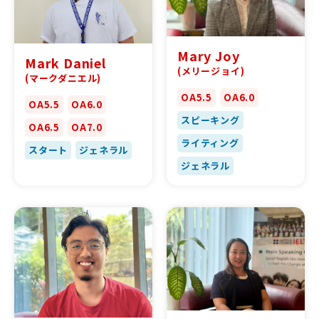
Mary Joy
Mark Daniel
(メリージョイ)
(マークダニエル)
OA5.5
OA6.0
OA5.5
OA6.0
スピーキング
OA6.5
OA7.0
ライティング
スタート
ジェネラル
ジェネラル