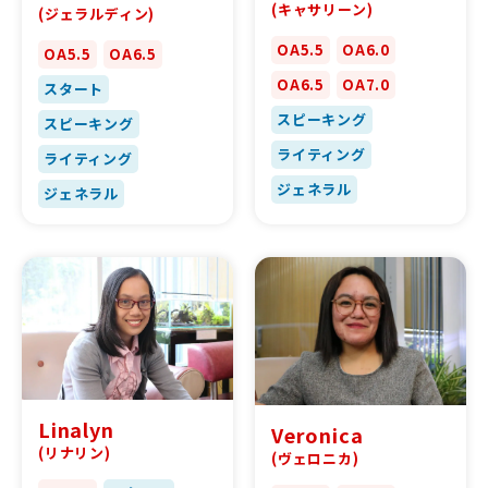
(キャサリーン)
(ジェラルディン)
OA5.5
OA6.0
OA5.5
OA6.5
OA6.5
OA7.0
スタート
スピーキング
スピーキング
ライティング
ライティング
ジェネラル
ジェネラル
Linalyn
Veronica
(リナリン)
(ヴェロニカ)