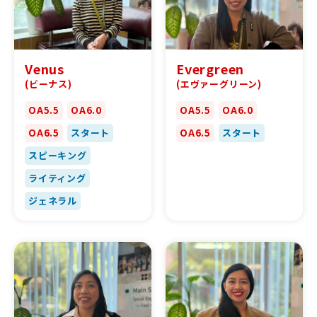
Venus
Evergreen
(ビーナス)
(エヴァーグリーン)
OA5.5
OA6.0
OA5.5
OA6.0
OA6.5
スタート
OA6.5
スタート
スピーキング
ライティング
ジェネラル