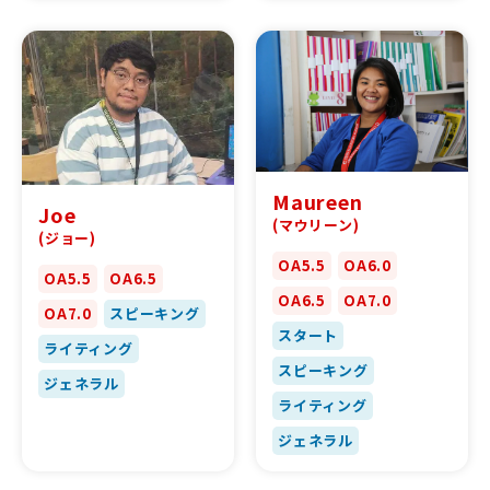
Maureen
Joe
(マウリーン)
(ジョー)
OA5.5
OA6.0
OA5.5
OA6.5
OA6.5
OA7.0
OA7.0
スピーキング
スタート
ライティング
スピーキング
ジェネラル
ライティング
ジェネラル