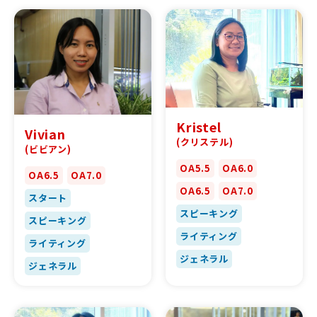
Kristel
Vivian
(クリステル)
(ビビアン)
OA5.5
OA6.0
OA6.5
OA7.0
OA6.5
OA7.0
スタート
スピーキング
スピーキング
ライティング
ライティング
ジェネラル
ジェネラル