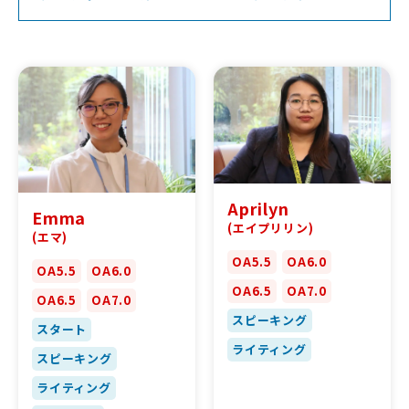
Aprilyn
Emma
(エイプリリン)
(エマ)
OA5.5
OA6.0
OA5.5
OA6.0
OA6.5
OA7.0
OA6.5
OA7.0
スピーキング
スタート
ライティング
スピーキング
ライティング