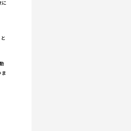
歌に
こと
動
いま