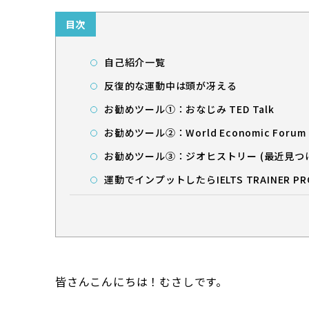
目次
自己紹介一覧
反復的な運動中は頭が冴える
お勧めツール➀：おなじみ TED Talk
お勧めツール②：World Economic Forum
お勧めツール③：ジオヒストリー (最近見つ
運動でインプットしたらIELTS TRAINER 
皆さんこんにちは！むさしです。