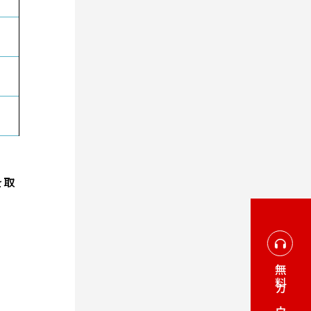
を取
無料