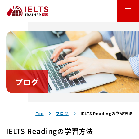
はじめての方へ
オンライン学習
コース・料金
ブログ
講師・テキスト
お客様サポート
Top
ブログ
IELTS Readingの学習方法
IELTS Readingの学習方法
保護者の方へ